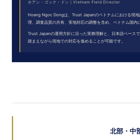
ホアン・ゴック・ドン｜Vietnam Field Director
Hoang Ngoc Dongは、Trust Japanのベトナムに
理、調査品質の共有、実地対応の調整を含め、ベトナム国内
Trust Japanの運用方針に沿った実務理解と、日本語ベ
踏まえながら現地での対応を進めることが可能です。
北部・中