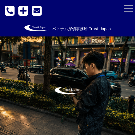
togg
nav
ベトナム探偵事務所 Trust Japan